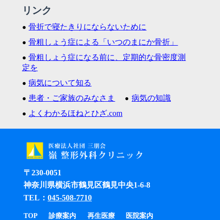
リンク
骨折で寝たきりにならないために
骨粗しょう症による「いつのまにか骨折」
骨粗しょう症になる前に、定期的な骨密度測
定を
病気について知る
患者・ご家族のみなさま
病気の知識
よくわかるほねとひざ.com
〒230-0051
神奈川県横浜市鶴見区鶴見中央1-6-8
TEL：
045-508-7710
TOP
診療案内
再生医療
医院案内