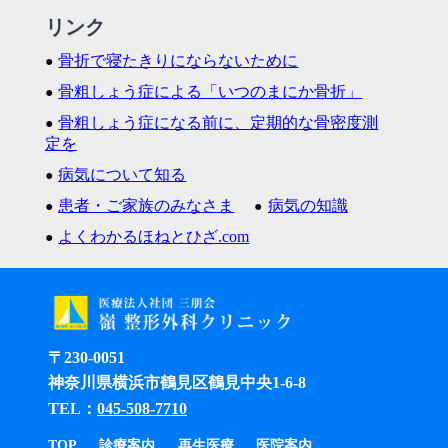
リンク
骨折で寝たきりにならないために
骨粗しょう症による「いつのまにか骨折」
骨粗しょう症になる前に、定期的な骨密度測
定を
病気について知る
患者・ご家族のみなさま
病気の知識
よくわかるほねとひざ.com
〒230-0051
神奈川県横浜市鶴見区鶴見中央1-6-8
TEL：
045-508-7710
TOP
診療案内
再生医療
医院案内